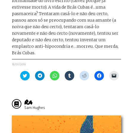
formalidade do livro escrito (talvez porque já
estivesse morto). A vida de Brás Cubas é…uma
pasmaceira? Tentaram casá-lo e não deu certo,
passou anos só se preocupando com sua amante (a
noiva que não deu certo), tentaram casá-lo
novamente e não deu certo (novamente), tentou ser
deputado e não deu certo, tentou inventar um
emplastro anti-hipocondria e…morreu. Que merda,
Brás Cubas.
18/01/2019
Clique
Clique
Clique
Clique
Clique
Clique
Clique
para
para
para
para
para
para
para
compartilhar
compartilhar
compartilhar
compartilhar
compartilhar
compartilhar
enviar
no
no
no
no
no
no
um
Twitter(abre
Telegram(abre
WhatsApp(abre
Tumblr(abre
Reddit(abre
Facebook(abre
link
em
em
em
em
em
em
por
nova
nova
nova
nova
nova
nova
e-
Ra
janela)
janela)
janela)
janela)
janela)
janela)
mail
para
Sam Hughes
um
amigo(ab
em
nova
janela)