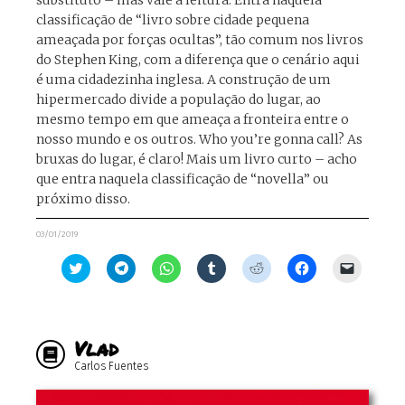
substituto – mas vale a leitura. Entra naquela
classificação de “livro sobre cidade pequena
ameaçada por forças ocultas”, tão comum nos livros
do Stephen King, com a diferença que o cenário aqui
é uma cidadezinha inglesa. A construção de um
hipermercado divide a população do lugar, ao
mesmo tempo em que ameaça a fronteira entre o
nosso mundo e os outros. Who you’re gonna call? As
bruxas do lugar, é claro! Mais um livro curto – acho
que entra naquela classificação de “novella” ou
próximo disso.
03/01/2019
Clique
Clique
Clique
Clique
Clique
Clique
Clique
para
para
para
para
para
para
para
compartilhar
compartilhar
compartilhar
compartilhar
compartilhar
compartilhar
enviar
no
no
no
no
no
no
um
Twitter(abre
Telegram(abre
WhatsApp(abre
Tumblr(abre
Reddit(abre
Facebook(abre
link
em
em
em
em
em
em
por
nova
nova
nova
nova
nova
nova
e-
Vlad
janela)
janela)
janela)
janela)
janela)
janela)
mail
para
Carlos Fuentes
um
amigo(ab
em