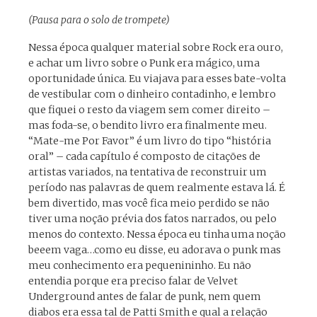
(Pausa para o solo de trompete)
Nessa época qualquer material sobre Rock era ouro,
e achar um livro sobre o Punk era mágico, uma
oportunidade única. Eu viajava para esses bate-volta
de vestibular com o dinheiro contadinho, e lembro
que fiquei o resto da viagem sem comer direito –
mas foda-se, o bendito livro era finalmente meu.
“Mate-me Por Favor” é um livro do tipo “história
oral” – cada capítulo é composto de citações de
artistas variados, na tentativa de reconstruir um
período nas palavras de quem realmente estava lá. É
bem divertido, mas você fica meio perdido se não
tiver uma noção prévia dos fatos narrados, ou pelo
menos do contexto. Nessa época eu tinha uma noção
beeem vaga…como eu disse, eu adorava o punk mas
meu conhecimento era pequenininho. Eu não
entendia porque era preciso falar de Velvet
Underground antes de falar de punk, nem quem
diabos era essa tal de Patti Smith e qual a relação