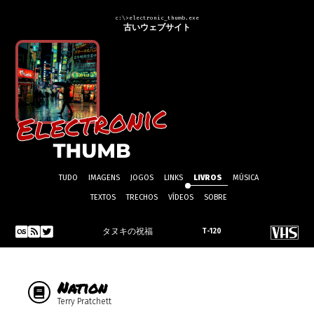
c:\>electronic_thumb.exe
古いウェブサイト
TUDO
IMAGENS
JOGOS
LINKS
LIVROS
MÚSICA
TEXTOS
TRECHOS
VÍDEOS
SOBRE
タヌキの祝福
T-120
Nation
Terry Pratchett