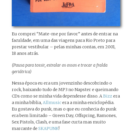
Eu comprei “Mate-me por favor” antes de entrar na
faculdade, em uma das viagens para Rio Preto para
prestar vestibular – pelas minhas contas, em 2001,
18 anos atrás.
(Pausa para tossir, estralar os ossos e trocar a fralda
geriátrica)
Nessa época eu era um jovenzinho descobrindo o
rock, baixando tudo de MP3 no Napster e queimando
CDs como se minha vida dependesse disso. A
Bizz
era
a minha bíblia,
Allmusic
era a minha enciclopédia.
Eu gostava do punk, mas o que eu conhecia do punk
era bem limitado – Green Day, Offspring, Ramones,
Sex Pistols, Clash, e uma fase curta mas muito
marcante de
SKAPUNK
!