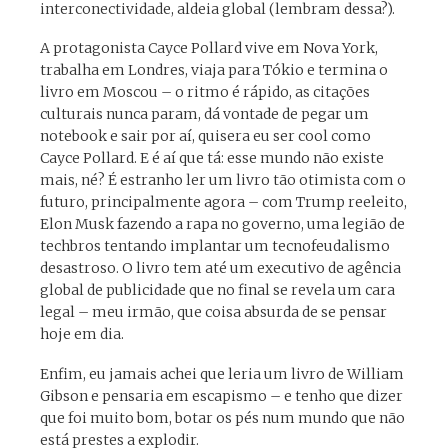
interconectividade, aldeia global (lembram dessa?).
A protagonista Cayce Pollard vive em Nova York,
trabalha em Londres, viaja para Tókio e termina o
livro em Moscou – o ritmo é rápido, as citações
culturais nunca param, dá vontade de pegar um
notebook e sair por aí, quisera eu ser cool como
Cayce Pollard. E é aí que tá: esse mundo não existe
mais, né? É estranho ler um livro tão otimista com o
futuro, principalmente agora – com Trump reeleito,
Elon Musk fazendo a rapa no governo, uma legião de
techbros tentando implantar um tecnofeudalismo
desastroso. O livro tem até um executivo de agência
global de publicidade que no final se revela um cara
legal – meu irmão, que coisa absurda de se pensar
hoje em dia.
Enfim, eu jamais achei que leria um livro de William
Gibson e pensaria em escapismo – e tenho que dizer
que foi muito bom, botar os pés num mundo que não
está prestes a explodir.