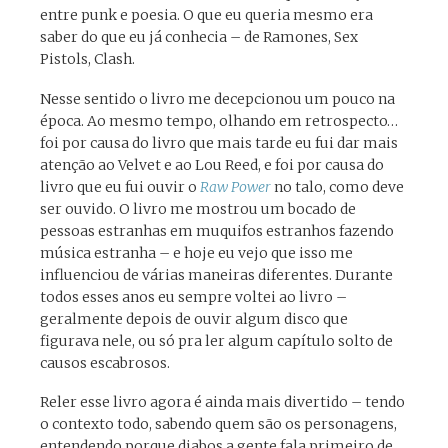
entre punk e poesia. O que eu queria mesmo era
saber do que eu já conhecia – de Ramones, Sex
Pistols, Clash.
Nesse sentido o livro me decepcionou um pouco na
época. Ao mesmo tempo, olhando em retrospecto…
foi por causa do livro que mais tarde eu fui dar mais
atenção ao Velvet e ao Lou Reed, e foi por causa do
livro que eu fui ouvir o
Raw Power
no talo, como deve
ser ouvido. O livro me mostrou um bocado de
pessoas estranhas em muquifos estranhos fazendo
música estranha – e hoje eu vejo que isso me
influenciou de várias maneiras diferentes. Durante
todos esses anos eu sempre voltei ao livro –
geralmente depois de ouvir algum disco que
figurava nele, ou só pra ler algum capítulo solto de
causos escabrosos.
Reler esse livro agora é ainda mais divertido – tendo
o contexto todo, sabendo quem são os personagens,
entendendo porque diabos a gente fala primeiro de