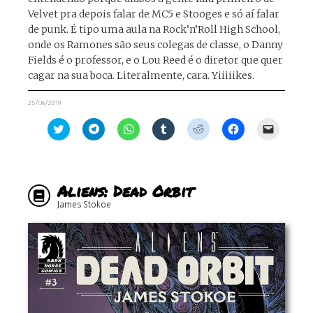
Velvet pra depois falar de MC5 e Stooges e só aí falar
de punk. É tipo uma aula na Rock’n’Roll High School,
onde os Ramones são seus colegas de classe, o Danny
Fields é o professor, e o Lou Reed é o diretor que quer
cagar na sua boca. Literalmente, cara. Yiiiiikes.
25/06/2019
Clique
Clique
Clique
Clique
Clique
Clique
Clique
para
para
para
para
para
para
para
compartilhar
compartilhar
compartilhar
compartilhar
compartilhar
compartilhar
enviar
no
no
no
no
no
no
um
Twitter(abre
Telegram(abre
WhatsApp(abre
Tumblr(abre
Reddit(abre
Facebook(abre
link
em
em
em
em
em
em
por
nova
nova
nova
nova
nova
nova
e-
Aliens: Dead Orbit
janela)
janela)
janela)
janela)
janela)
janela)
mail
para
James Stokoe
um
amigo(ab
em
nova
janela)