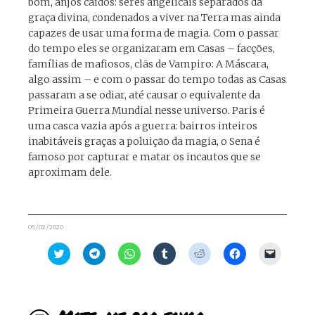
bom, anjos caídos: seres angelicais separados da
graça divina, condenados a viver na Terra mas ainda
capazes de usar uma forma de magia. Com o passar
do tempo eles se organizaram em Casas – facções,
famílias de mafiosos, clãs de Vampiro: A Máscara,
algo assim – e com o passar do tempo todas as Casas
passaram a se odiar, até causar o equivalente da
Primeira Guerra Mundial nesse universo. Paris é
uma casca vazia após a guerra: bairros inteiros
inabitáveis graças a poluição da magia, o Sena é
famoso por capturar e matar os incautos que se
aproximam dele.
05/02/2020
Clique
Clique
Clique
Clique
Clique
Clique
Clique
para
para
para
para
para
para
para
compartilhar
compartilhar
compartilhar
compartilhar
compartilhar
compartilhar
enviar
no
no
no
no
no
no
um
Twitter(abre
Telegram(abre
WhatsApp(abre
Tumblr(abre
Reddit(abre
Facebook(abre
link
em
em
em
em
em
em
por
nova
nova
nova
nova
nova
nova
e-