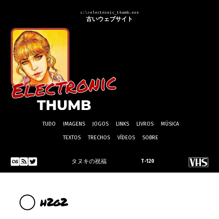
c:\>electronic_thumb.exe
古いウェブサイト
TUDO
IMAGENS
JOGOS
LINKS
LIVROS
MÚSICA
TEXTOS
TRECHOS
VÍDEOS
SOBRE
タヌキの祝福
T-120
h2g2