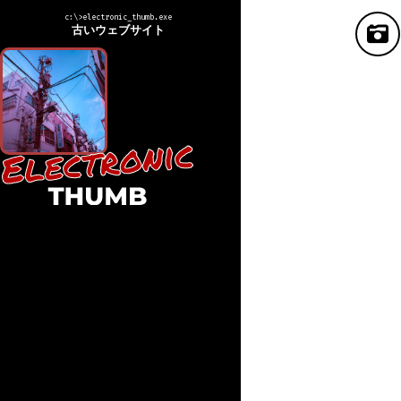
c:\>electronic_thumb.exe
古いウェブサイト