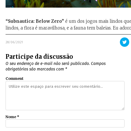
“Subnautica: Below Zero”
é um dos jogos mais lindos que
lindos, a flora é maravilhosa, e a fauna tem baleias. Eu adoro 
Cl
28/06/2021
p
co
n
Participe da discussão
Tw
e
O seu endereço de e-mail não será publicado.
Campos
n
ja
obrigatórios são marcados com
*
Comment
Nome
*